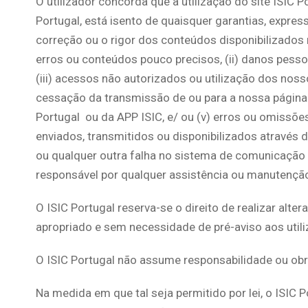
O utilizador concorda que a utilização do site ISIC Po
Portugal, está isento de quaisquer garantias, express
correção ou o rigor dos conteúdos disponibilizados 
erros ou conteúdos pouco precisos, (ii) danos pesso
(iii) acessos não autorizados ou utilização dos nos
cessação da transmissão de ou para a nossa página we
Portugal ou da APP ISIC, e/ ou (v) erros ou omissõ
enviados, transmitidos ou disponibilizados através 
ou qualquer outra falha no sistema de comunicação q
responsável por qualquer assistência ou manutenção 
O ISIC Portugal reserva-se o direito de realizar alt
apropriado e sem necessidade de pré-aviso aos utili
O ISIC Portugal não assume responsabilidade ou obri
Na medida em que tal seja permitido por lei, o ISIC