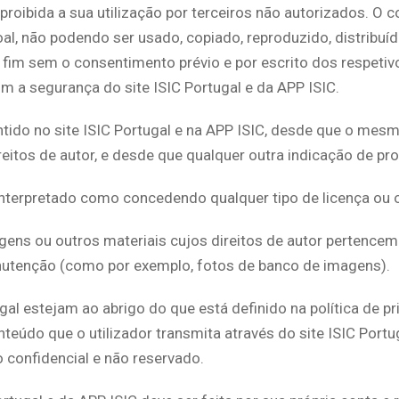
oibida a sua utilização por terceiros não autorizados. O c
l, não podendo ser usado, copiado, reproduzido, distribuído,
fim sem o consentimento prévio e por escrito dos respetivos 
om a segurança do site ISIC Portugal e da APP ISIC.
ontido no site ISIC Portugal e na APP ISIC, desde que o mes
reitos de autor, e desde que qualquer outra indicação de pr
 interpretado como concedendo qualquer tipo de licença ou o
gens ou outros materiais cujos direitos de autor pertencem
nutenção (como por exemplo, fotos de banco de imagens).
al estejam ao abrigo do que está definido na política de p
údo que o utilizador transmita através do site ISIC Portuga
 confidencial e não reservado.