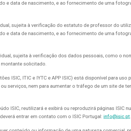
ido e data de nascimento, e ao fornecimento de uma fotog
dual, sujeita à verificação do estatuto de professor do util
ido e data de nascimento, e ao fornecimento de uma fotog
vidual, sujeita à verificação dos dados pessoais, como o no
 montante solicitado.
rtões ISIC, ITIC e IYTC e APP ISIC) está disponível para uso 
 ou serviços, nem para aumentar o tráfego de um site de t
o ISIC, reutilizará e exibirá ou reproduzirá páginas ISIC nu
, deverá entrar em contato com o ISIC Portugal:
info@isic.pt
.
quer conteúdo ou informação de uma natureza comercial, pr