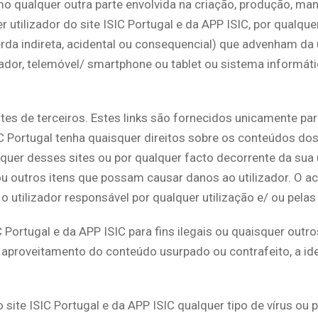
 qualquer outra parte envolvida na criação, produção, man
utilizador do site ISIC Portugal e da APP ISIC, por qualque
da indireta, acidental ou consequencial) que advenham da ut
or, telemóvel/ smartphone ou tablet ou sistema informático 
ites de terceiros. Estes links são fornecidos unicamente par
IC Portugal tenha quaisquer direitos sobre os conteúdos dos 
uer desses sites ou por qualquer facto decorrente da sua ut
 outros itens que possam causar danos ao utilizador. O ace
 o utilizador responsável por qualquer utilização e/ ou pela
C Portugal e da APP ISIC para fins ilegais ou quaisquer out
aproveitamento do conteúdo usurpado ou contrafeito, a iden
no site ISIC Portugal e da APP ISIC qualquer tipo de vírus o