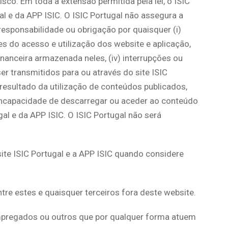
isco. Em toda a extensão permitida pela lei, o ISIC
gal e da APP ISIC. O ISIC Portugal não assegura a
responsabilidade ou obrigação por quaisquer (i)
es do acesso e utilização dos website e aplicação,
nanceira armazenada neles, (iv) interrupções ou
er transmitidos para ou através do site ISIC
resultado da utilização de conteúdos publicados,
u incapacidade de descarregar ou aceder ao conteúdo
al e da APP ISIC. O ISIC Portugal não será
 site ISIC Portugal e a APP ISIC quando considere
tre estes e quaisquer terceiros fora deste website.
, empregados ou outros que por qualquer forma atuem