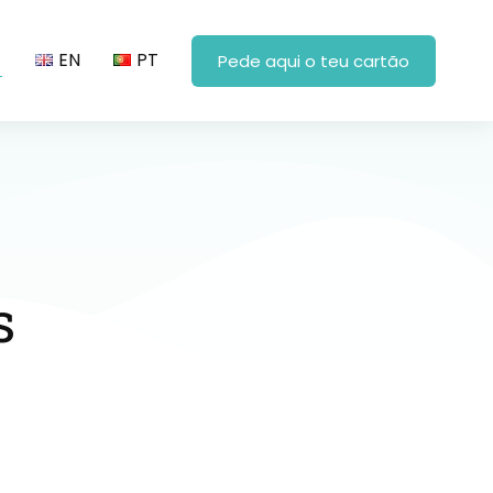
EN
PT
Pede aqui o teu cartão
s