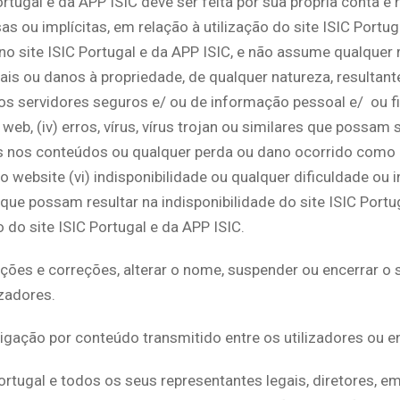
rtugal e da APP ISIC deve ser feita por sua própria conta e r
as ou implícitas, em relação à utilização do site ISIC Portu
no site ISIC Portugal e da APP ISIC, e não assume qualquer 
ais ou danos à propriedade, de qualquer natureza, resultant
sos servidores seguros e/ ou de informação pessoal e/ ou fi
b, (iv) erros, vírus, vírus trojan ou similares que possam s
es nos conteúdos ou qualquer perda ou dano ocorrido como 
do website (vi) indisponibilidade ou qualquer dificuldade o
ue possam resultar na indisponibilidade do site ISIC Portug
do site ISIC Portugal e da APP ISIC.
erações e correções, alterar o nome, suspender ou encerrar o
zadores.
gação por conteúdo transmitido entre os utilizadores ou en
 Portugal e todos os seus representantes legais, diretores